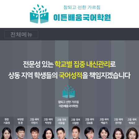
참되고 선한 가르침
이든배움국어학원
전체메뉴