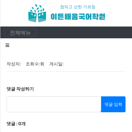
참되고 선한 가르침
이든배움국어학원
카
테
전체메뉴
고
리
공지사항
작성자: 조회수:회 게시일:
이든이야기
입시정보
댓글 작성하기
입시자료
댓글 입력
댓글 : 0개