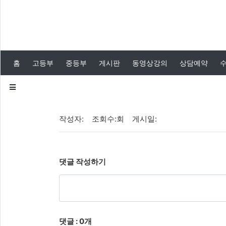
카
테
홈
고등부
중등부
게시판
동영상강의
상담예약
고
리
공지사항
작성자: 조회수:회 게시일:
이든이야기
입시정보
댓글 작성하기
입시자료
댓글 : 0개