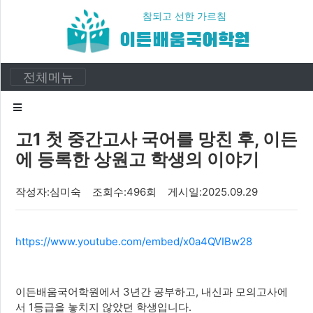
참되고 선한 가르침
이든배움국어학원
카
테
전체메뉴
고
리
고1 첫 중간고사 국어를 망친 후, 이든
공지사항
에 등록한 상원고 학생의 이야기
이든이야기
작성자:심미숙 조회수:496회 게시일:2025.09.29
입시정보
입시자료
https://www.youtube.com/embed/x0a4QVIBw28
이든배움국어학원에서 3년간 공부하고, 내신과 모의고사에
서 1등급을 놓치지 않았던 학생입니다.